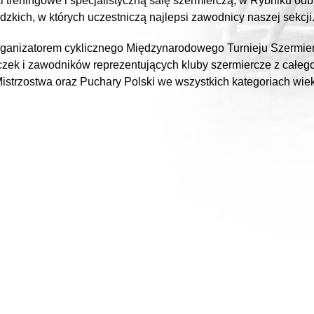
i treningowe i specjalistyczną salę szermierczą, w Rybniku od
kich, w których uczestniczą najlepsi zawodnicy naszej sekcji
organizatorem cyklicznego Międzynarodowego Turnieju Szermier
zek i zawodników reprezentujących kluby szermiercze z całego 
Mistrzostwa oraz Puchary Polski we wszystkich kategoriach wi