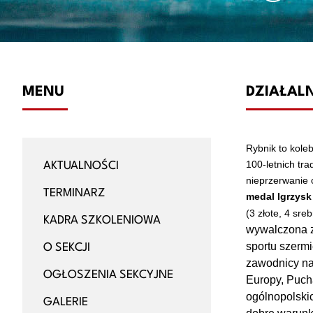
MENU
DZIAŁALN
Rybnik to kole
100-letnich tra
AKTUALNOŚCI
nieprzerwanie o
TERMINARZ
medal Igrzysk
(3 złote, 4 sr
KADRA SZKOLENIOWA
wywalczona zo
sportu szermi
O SEKCJI
zawodnicy nas
OGŁOSZENIA SEKCYJNE
Europy, Pucha
ogólnopolski
GALERIE