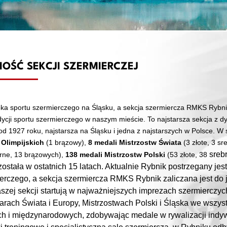
OŚĆ SEKCJI SZERMIERCZEJ
bka sportu szermierczego na Śląsku, a sekcja szermiercza RMKS Rybnik
dycji sportu szermierczego w naszym mieście. To najstarsza sekcja z dy
d 1927 roku, najstarsza na Śląsku i jedna z najstarszych w Polsce. W s
 Olimpijskich
(1 brązowy)
,
8 medali Mistrzostw Świata
(3 złote, 3 s
sreb
ebrne, 13 brązowych),
138 medali Mistrzostw Polski
(53 złote, 38
stała w ostatnich 15 latach. Aktualnie Rybnik postrzegany jest
erczego, a sekcja szermiercza RMKS Rybnik zaliczana jest do j
zej sekcji startują w najważniejszych imprezach szermierczych
rach Świata i Europy, Mistrzostwach Polski i Śląska we wszyst
ch i międzynarodowych, zdobywając medale w rywalizacji indyw